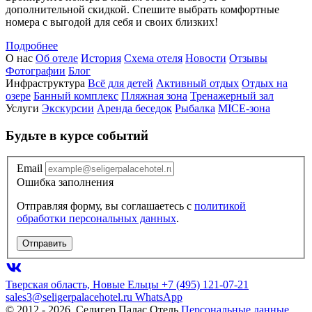
дополнительной скидкой. Спешите выбрать комфортные
номера с выгодой для себя и своих близких!
Подробнее
О нас
Об отеле
История
Схема отеля
Новости
Отзывы
Фотографии
Блог
Инфраструктура
Всё для детей
Активный отдых
Отдых на
озере
Банный комплекс
Пляжная зона
Тренажерный зал
Услуги
Экскурсии
Аренда беседок
Рыбалка
MICE-зона
Будьте в курсе событий
Email
Ошибка заполнения
Отправляя форму, вы соглашаетесь с
политикой
обработки персональных данных
.
Отправить
Тверская область, Новые Ельцы
+7 (495) 121-07-21
sales3@seligerpalacehotel.ru
WhatsApp
© 2012 - 2026, Селигер Палас Отель
Персональные данные