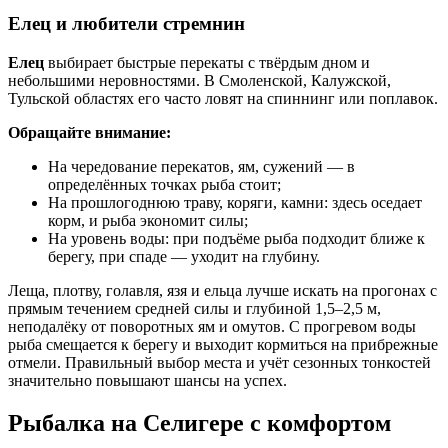
Елец и любители стремнин
Елец
выбирает быстрые перекаты с твёрдым дном и
небольшими неровностями. В Смоленской, Калужской,
Тульской областях его часто ловят на спиннинг или поплавок.
Обращайте внимание:
На чередование перекатов, ям, сужений — в
определённых точках рыба стоит;
На прошлогоднюю траву, коряги, камни: здесь оседает
корм, и рыба экономит силы;
На уровень воды: при подъёме рыба подходит ближе к
берегу, при спаде — уходит на глубину.
Леща, плотву, голавля, язя и ельца лучше искать на прогонах с
прямым течением средней силы и глубиной 1,5–2,5 м,
неподалёку от поворотных ям и омутов. С прогревом воды
рыба смещается к берегу и выходит кормиться на прибрежные
отмели. Правильный выбор места и учёт сезонных тонкостей
значительно повышают шансы на успех.
Рыбалка на Селигере с комфортом