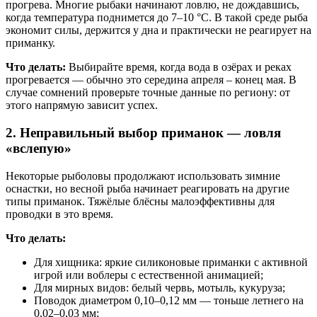
прогрева. Многие рыбаки начинают ловлю, не дождавшись,
когда температура поднимется до 7–10 °C. В такой среде рыба
экономит силы, держится у дна и практически не реагирует на
приманку.
Что делать:
Выбирайте время, когда вода в озёрах и реках
прогревается — обычно это середина апреля – конец мая. В
случае сомнений проверьте точные данные по региону: от
этого напрямую зависит успех.
2. Неправильный выбор приманок — ловля
«вслепую»
Некоторые рыболовы продолжают использовать зимние
оснастки, но весной рыба начинает реагировать на другие
типы приманок. Тяжёлые блёсны малоэффективны для
проводки в это время.
Что делать:
Для хищника: яркие силиконовые приманки с активной
игрой или воблеры с естественной анимацией;
Для мирных видов: белый червь, мотыль, кукуруза;
Поводок диаметром 0,10–0,12 мм — тоньше летнего на
0,02–0,03 мм;