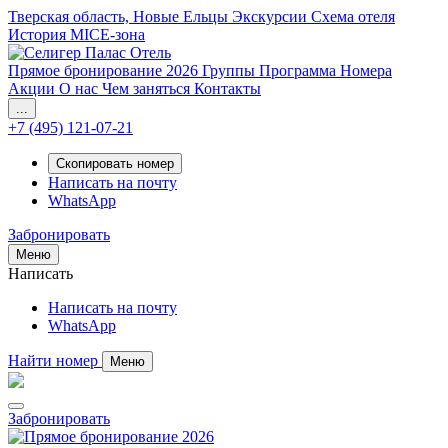
Тверская область, Новые Ельцы
Экскурсии
Схема отеля
История
MICE-зона
Прямое бронирование 2026
Группы
Программа
Номера
Акции
О нас
Чем заняться
Контакты
...
+7 (495) 121-07-21
Скопировать номер
Написать на почту
WhatsApp
Забронировать
Меню
Написать
Написать на почту
WhatsApp
Найти номер
Меню
Забронировать