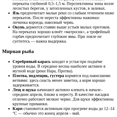
перекаты глубиной 0,5–1,5 м. Перспективны зоны возле
лесистых берегов, у затопленных кустов, в заливах.
Язь
предпочитает малые реки со слабым течением ниже
перекатов. После нереста эффективны наживки:
личинка короеда, навозный червь.
Окунь
держится стаями выше устьев малых притоков.
На перекатах хорошо клюёт «матросик», а трофейный
горбач предпочитает глубокие ямы. При ловле не
суетитесь — важна выдержка.
Мирная рыба
Серебряный карась
заходит в устья при подъёме
уровня воды. В середине весны наиболее активен в
мутной воде (реки Нара, Протва).
Плотва, подлещик, густера
кормятся под нависшими
ветвями: здесь снасть менее заметна, а корм хорошо
задерживается.
Лещ и щука
начинают активно клевать в начале–
середине апреля, ближе к нересту. В качестве насадки
отлично работают мелкие черви. Для щуки эффективны
крупные приманки.
Карп
становится активным при прогреве воды до 12–14
°C — обычно это конец апреля – май.