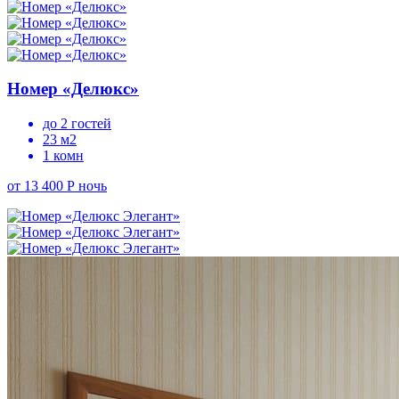
Чем заняться
Смотреть все
Афиша
Всё для детей
Номер «Делюкс»
Экскурсии
Рестораны и бары
до 2 гостей
Активный отдых
23 м2
Отдых на озере
1 комн
Пляжная зона
Банный комплекс
от 13 400 Р
ночь
Тренажерный зал
Аренда беседок
MICE-зона
Контакты
+7 (495) 121-07-21
sales3@seligerpalacehotel.ru
WhatsApp