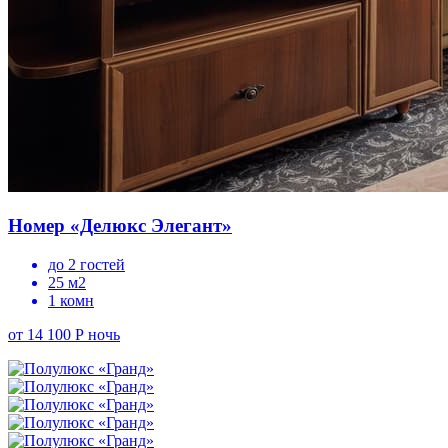
Номер «Делюкс Элегант»
до 2 гостей
25 м2
1 комн
от 14 100 Р
ночь