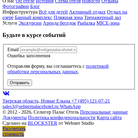
О нас
Об отеле
История
Схема отеля
Новости
Отзывы
Фотографии
Блог
Инфраструктура
Всё для детей
Активный отдых
Отдых на
озере
Банный комплекс
Пляжная зона
Тренажерный зал
Услуги
Экскурсии
Аренда беседок
Рыбалка
MICE-зона
Будьте в курсе событий
Email
Ошибка заполнения
Отправляя форму, вы соглашаетесь с
политикой
обработки персональных данных
.
Отправить
Тверская область, Новые Ельцы
+7 (495) 121-07-21
sales3@seligerpalacehotel.ru
WhatsApp
© 2012 - 2026, Селигер Палас Отель
Персональные данные
Документы
Политика конфиденциальности
Карта сайта
Сделано на
BLOCKSTER
от Webster Studio
Рассчитать
стоимость