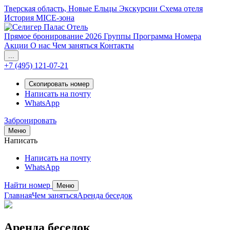
Тверская область, Новые Ельцы
Экскурсии
Схема отеля
История
MICE-зона
Прямое бронирование 2026
Группы
Программа
Номера
Акции
О нас
Чем заняться
Контакты
...
+7 (495) 121-07-21
Скопировать номер
Написать на почту
WhatsApp
Забронировать
Меню
Написать
Написать на почту
WhatsApp
Найти номер
Меню
Главная
Чем заняться
Аренда беседок
Аренда беседок