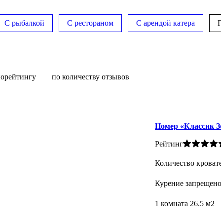
С рыбалкой
С рестораном
С арендой катера
по
рейтингу
по количеству отзывов
Номер
«Классик З
Рейтинг
Количество кроват
Курение запрещен
1 комната 26.5 м2