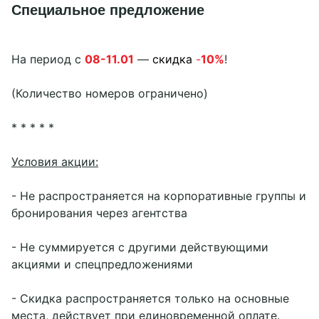
Специальное предложение
Схема отеля
Ресторан "Толстой"
MICE-зона
Частые вопросы
Баp «Зелёные холмы»
Новости
Летнее кафе «Причал»
Афиша
Контакты
Отзывы
Всё для детей
На период с
08-
11.01
—
скидка
-
10%
!
Фотографии
Экскурсии
Вокруг нас
Рестораны и бары
(Количество номеров ограничено)
Вакансии
Активный отдых
+7 (495) 121-07-21
Блог
Отдых на озере
sales3@seligerpalacehotel.ru
Документы
Пляжная зона
* * * * *
Банный комплекс
WhatsApp
Тренажерный зал
Условия акции:
Аренда беседок
Социальные сети
- Не распространяется на корпоративные группы и
бронирования через агентства
- Не суммируется с другими действующими
акциями и спецпредложениями
- Скидка распространяется только на основные
места, действует при единовременной оплате.