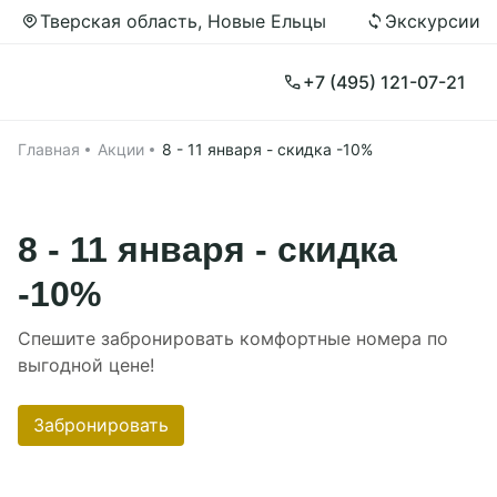
Тверская область, Новые Ельцы
Экскурсии
Забронировать
+7 (495) 121-07-21
Принять все
Настройки cookies
Прямое бронирование 2026
Главная
Акции
8 - 11 января - скидка -10%
Применить
Групповые заезды
Главная
8 - 11 января - скидка
Номера
-10%
Программа
Спешите забронировать комфортные номера по
Акции
выгодной цене!
О нас
Забронировать
Рестораны
Об отеле
Чем заняться
История