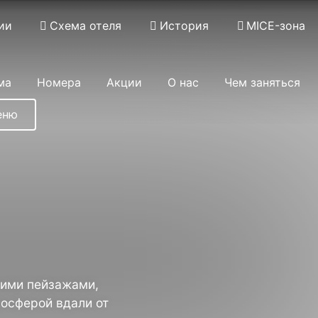
ии
Схема отеля
История
MICE-зона
ма
Номера
Акции
О нас
Чем заняться
еню
Применить
ними пейзажами,
осферой вдали от