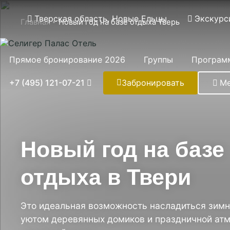
Тверская область, Новые Ельцы
Экскурс
Главная
Новый год на базе отдыха Тверь
Прямое бронирование 2026
Группы
Програм
+7 (495) 121-07-21
Забронировать
М
Новый год на базе
отдыха в Твери
Это идеальная возможность насладиться зим
уютом деревянных домиков и праздничной атм