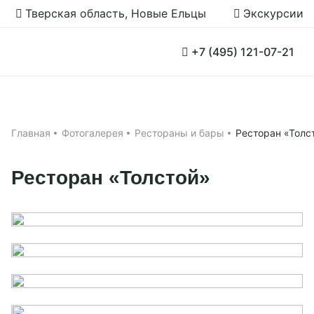
Тверская область, Новые Ельцы
Экскурсии
Забронировать
+7 (495) 121-07-21
Принять все
Настройки cookies
Прямое бронирование 2026
Применить
Групповые заезды
Главная
Фотогалерея
Рестораны и бары
Ресторан «Толс
Главная
Номера
Ресторан «Толстой»
Программа
Акции
О нас
Рестораны
Об отеле
Чем заняться
История