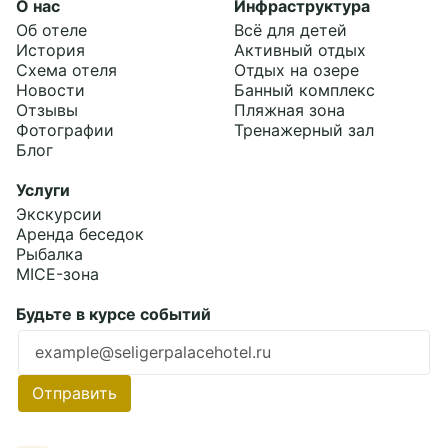
О нас
Инфраструктура
Об отеле
Всё для детей
История
Активный отдых
Схема отеля
Отдых на озере
Новости
Банный комплекс
Отзывы
Пляжная зона
Фотографии
Тренажерный зал
Блог
Услуги
Экскурсии
Аренда беседок
Рыбалка
MICE-зона
Будьте в курсе событий
Ошибка заполнения
Отправить
Подробнее