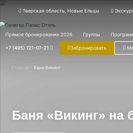
Тверская область, Новые Ельцы
Экскур
Прямое бронирование 2026
Группы
Програм
+7 (495) 121-07-21
Забронировать
М
Главная
Баня Викинг
Баня «Викинг» на 