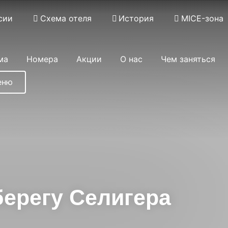
сии
Схема отеля
История
MICE-зона
ма
Номера
Акции
О нас
Чем заняться
еню
Применить
берегу Селигера