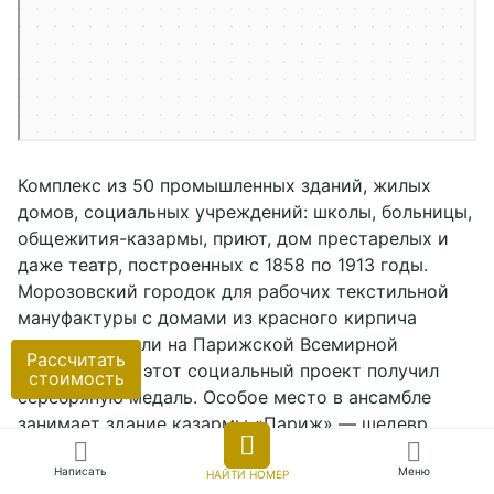
Комплекс из 50 промышленных зданий, жилых
домов, социальных учреждений: школы, больницы,
общежития-казармы, приют, дом престарелых и
даже театр, построенных с 1858 по 1913 годы.
Морозовский городок для рабочих текстильной
мануфактуры с домами из красного кирпича
высоко оценили на Парижской Всемирной
Рассчитать
выставке, где этот социальный проект получил
стоимость
серебряную медаль. Особое место в ансамбле
занимает здание казармы «Париж» — шедевр
Сбросить
Применить
архитектуры, который объединил черты поздней
Написать
Меню
готики и модерна. Несмотря на закрытие фабрики
НАЙТИ НОМЕР