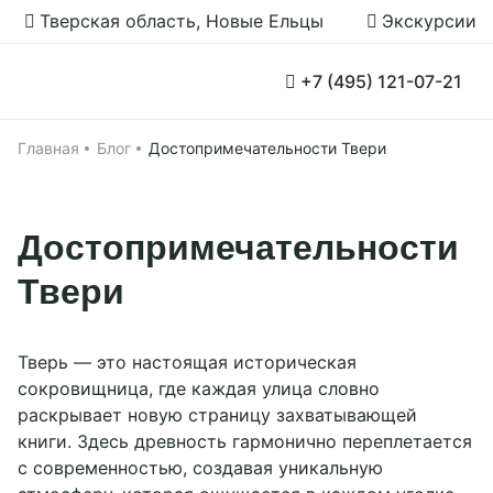
Тверская область, Новые Ельцы
Экскурсии
Забронировать
+7 (495) 121-07-21
Принять все
Настройки cookies
Прямое бронирование 2026
Главная
Блог
Достопримечательности Твери
Применить
Групповые заезды
Главная
Достопримечательности
Номера
Твери
Программа
Акции
Тверь — это настоящая историческая
сокровищница, где каждая улица словно
О нас
раскрывает новую страницу захватывающей
Рестораны
книги. Здесь древность гармонично переплетается
Об отеле
с современностью, создавая уникальную
Чем заняться
История