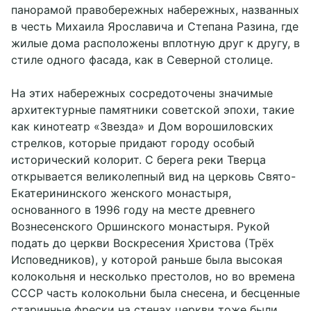
панорамой правобережных набережных, названных
в честь Михаила Ярославича и Степана Разина, где
жилые дома расположены вплотную друг к другу, в
стиле одного фасада, как в Северной столице.
На этих набережных сосредоточены значимые
архитектурные памятники советской эпохи, такие
как кинотеатр «Звезда» и Дом ворошиловских
стрелков, которые придают городу особый
исторический колорит. С берега реки Тверца
открывается великолепный вид на церковь Свято-
Екатерининского женского монастыря,
основанного в 1996 году на месте древнего
Вознесенского Оршинского монастыря. Рукой
подать до церкви Воскресения Христова (Трёх
Исповедников), у которой раньше была высокая
колокольня и несколько престолов, но во времена
СССР часть колокольни была снесена, и бесценные
старинные фрески на стенах церкви тоже были