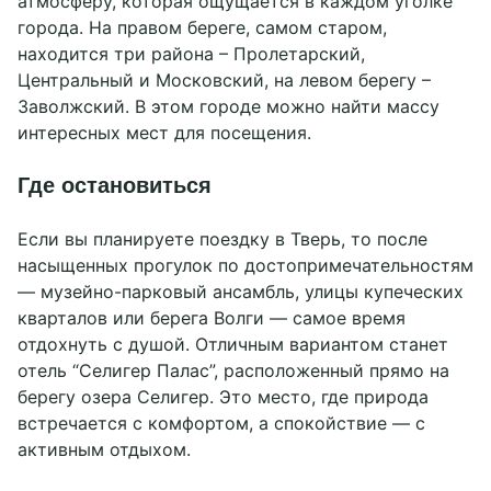
атмосферу, которая ощущается в каждом уголке
Схема отеля
Ресторан "Толстой"
города. На правом береге, самом старом,
MICE-зона
Частые вопросы
Баp «Зелёные холмы»
находится три района – Пролетарский,
Новости
Летнее кафе «Причал»
Афиша
Контакты
Центральный и Московский, на левом берегу –
Отзывы
Всё для детей
Фотографии
Экскурсии
Заволжский. В этом городе можно найти массу
Вокруг нас
Рестораны и бары
интересных мест для посещения.
Вакансии
Активный отдых
+7 (495) 121-07-21
Блог
Отдых на озере
Где остановиться
sales3@seligerpalacehotel.ru
Документы
Пляжная зона
Банный комплекс
WhatsApp
Тренажерный зал
Если вы планируете поездку в Тверь, то после
Аренда беседок
насыщенных прогулок по достопримечательностям
Социальные сети
— музейно-парковый ансамбль, улицы купеческих
кварталов или берега Волги — самое время
отдохнуть с душой. Отличным вариантом станет
отель “Селигер Палас”, расположенный прямо на
берегу озера Селигер. Это место, где природа
встречается с комфортом, а спокойствие — с
активным отдыхом.