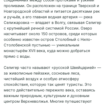
соединённых между собой протоками и узкими
проливами. Он расположен на границе Тверской и
Новгородской областей и питается десятками рек
и ручьёв, а его главная водная артерия — река
Селижаровка — впадает в Волгу, связывая Селигер
с крупнейшей речной системой России. Озеро
насчитывает около 150 островов, среди которых
особенно известен остров Столобный с Нило-
Столобенской пустынью — уникальным
монастырём XVII века, куда можно добраться
прямо с воды.
Селигер часто называют «русской Швейцарией» —
за живописные пейзажи, сосновые леса,
чистейший воздух и особую атмосферу
спокойствия, которую так ценят туристы. Это
место действительно пережило века, оставаясь
важным природным, культурным и духовным
центром Верхневолжья. Многие путешествуют